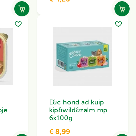
E&c hond ad kuip
pje
kip&wild&zalm mp
6x100g
€ 8,99