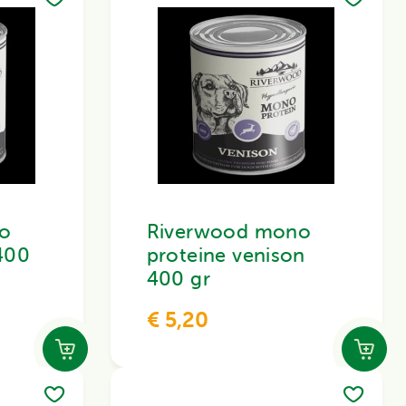
o
Riverwood mono
400
proteine venison
400 gr
€ 5,20