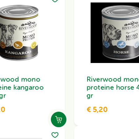
erwood mono
Riverwood mon
eine kangaroo
proteine horse 
gr
gr
20
€ 5,20