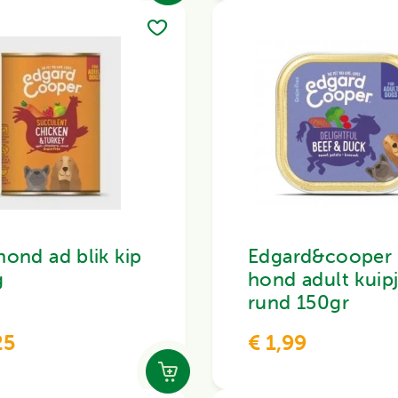
hond ad blik kip
Edgard&cooper
g
hond adult kuip
rund 150gr
25
€ 1,99