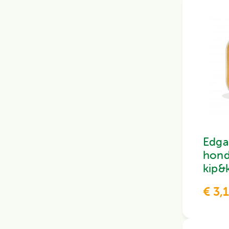
Edga
hond
kip&
€ 3,