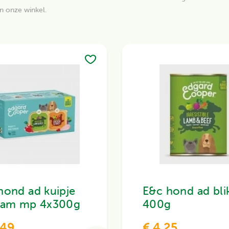
n onze winkel.
hond ad kuipje
E&c hond ad bli
lam mp 4x300g
400g
,49
€ 4,25