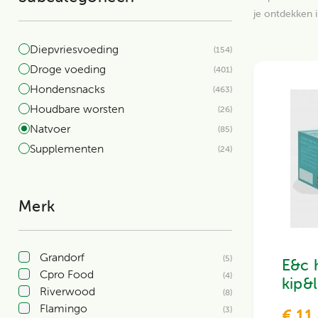
je ontdekken i
Alles voor katten bekijken
Diepvriesvoeding
Alles voor honden bekijken
(154)
Droge voeding
(401)
Hondensnacks
(463)
Houdbare worsten
(26)
Natvoer
(85)
Supplementen
(24)
Merk
Grandorf
(5)
E&c 
Cpro Food
(4)
kip&
Riverwood
(8)
Flamingo
(3)
€ 11