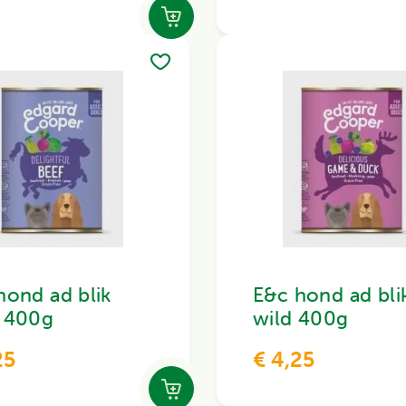
hond ad blik
E&c hond ad bli
 400g
wild 400g
25
€ 4,25