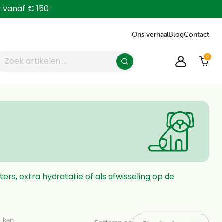
is vanaf € 150
Ons verhaal
Blog
Contact
0
g & vermaak
g & vermaak
g & vermaak
g & vermaak
ing
eek
ek
heek
ing
oed
lgoed
goed
rs, extra hydratatie of als afwisseling op de
t kan
Sorteren op