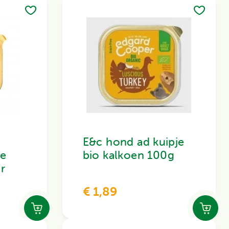
E&c hond ad kuipje
je
bio kalkoen 100g
r
€ 1,89