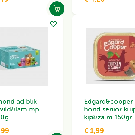
hond ad blik
Edgard&cooper
wild&lam mp
hond senior kui
00g
kip&zalm 150gr
,99
€ 1,99