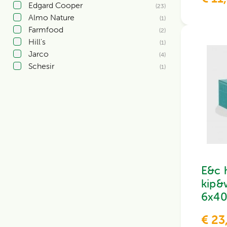
Edgard Cooper
(23)
Almo Nature
(1)
Farmfood
(2)
Hill's
(1)
Jarco
(4)
Schesir
(1)
E&c 
kip&
6x4
€ 23