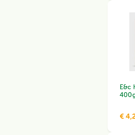
E&c 
400
€ 4,