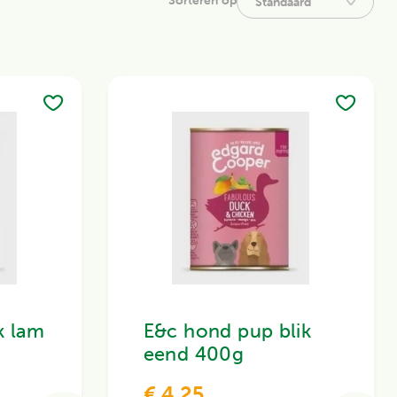
k lam
E&c hond pup blik
eend 400g
€ 4,25