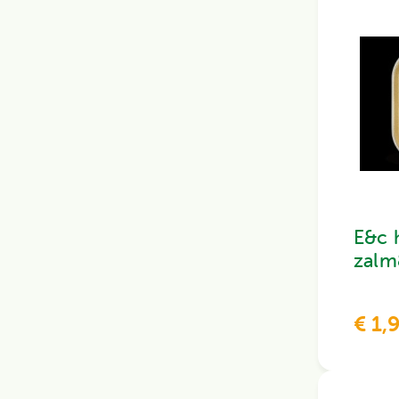
E&c 
zalm
€ 1,