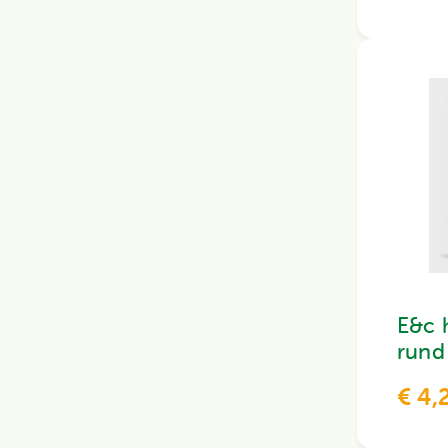
E&c 
rund
€ 4,