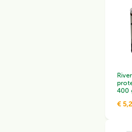
Riv
prot
400 
€ 5,