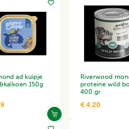
hond ad kuipje
Riverwood mon
&kalkoen 150g
proteine wild b
400 gr
99
€ 4,20