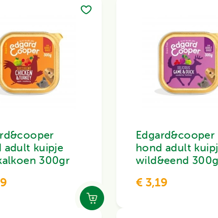
rd&cooper
Edgard&cooper
 adult kuipje
hond adult kuip
kalkoen 300gr
wild&eend 300g
19
€ 3,19