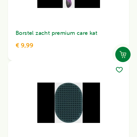
Puppy
Kitten
Borstel zacht premium care kat
€ 9,99
Alles voor honden bekijken
Alles voor katten bekijken