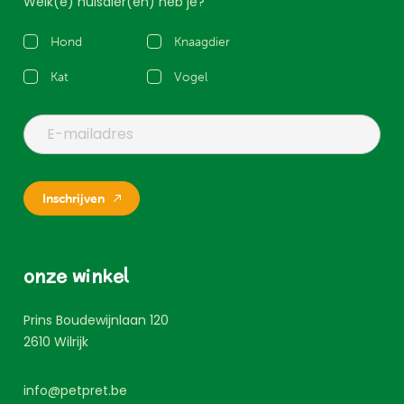
Welk(e) huisdier(en) heb je?
Hond
Knaagdier
Kat
Vogel
Inschrijven
onze winkel
Prins Boudewijnlaan 120
2610
Wilrijk
info@petpret.be