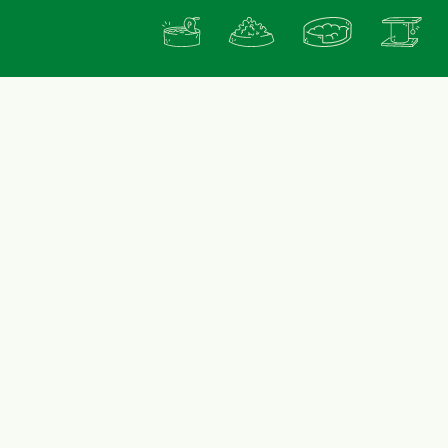
Zaterdag: 10u00 - 17u00
Maandag, zondag en feestdagen gesloten