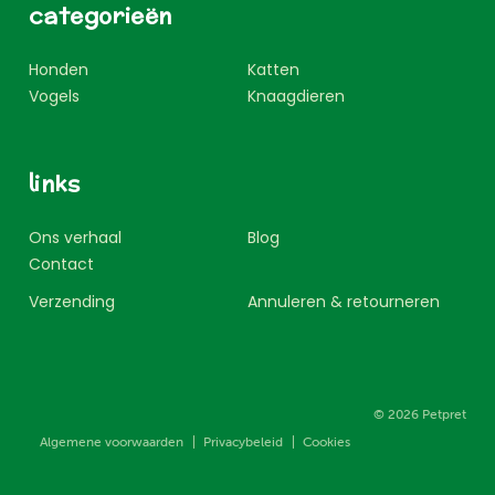
categorieën
Honden
Katten
Vogels
Knaagdieren
links
Ons verhaal
Blog
Contact
Verzending
Annuleren & retourneren
Prins Boudewijnlaan 120
,
2610
Wilrijk
© 2026 Petpret
info@petpret.be
-
+32 3 434 10 09
Algemene voorwaarden
Privacybeleid
Cookies
Dinsdag - vrijdag: 10u00 - 18u00