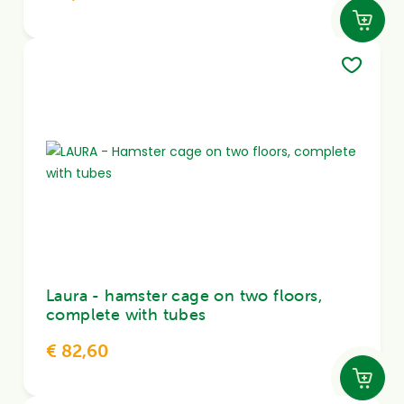
Puppy
Kitten
Alles voor honden bekijken
Alles voor katten bekijken
Laura - hamster cage on two floors,
complete with tubes
€ 82,60