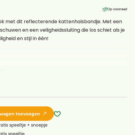
Op voorraad
 look met dit reflecterende kattenhalsbandje. Met een
chuwen en een veiligheidssluiting die los schiet als je
igheid en stijl in één!
lick
lwagen toevoegen
ratis speeltje + snoepje
atis speeltje