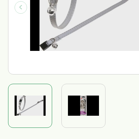
Trainingsdoeken
Alles voor katten bekijken
Alles voor honden bekijken