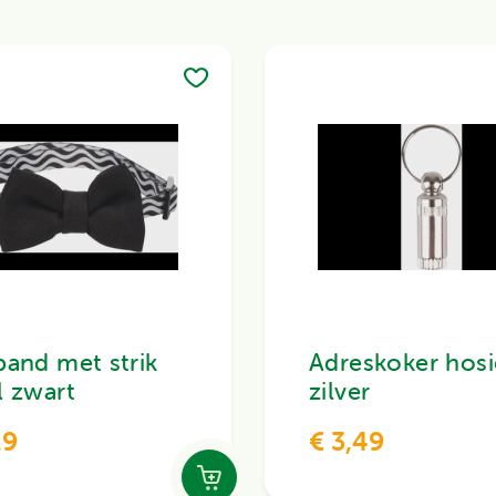
band met strik
Adreskoker hosi
l zwart
zilver
29
€ 3,49