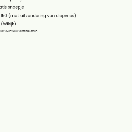
atis snoepje
 150 (met uitzondering van diepvries)
(Wilrijk)
lusief eventuele verzendkosten