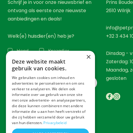
Schrijf je in voor onze nieuwsbrief en
Prins Boude
ontvang als eerste onze nieuwste
2610
Wilrijk
aanbiedingen en deals!
info@petpr
Welk(e) huisdier(en) heb je?
+32 3 434 1
Hond
Knaagdier
Dinsdag - vr
×
Deze website maakt
Zaterdag: 1
Kat
Vogel
gebruik van cookies.
Maandag, z
gesloten
We gebruiken cookies om inhoud en
advertenties te personaliseren en om ons
verkeer te analyseren. We delen ook
informatie over uw gebruik van onze site
met onze advertentie- en analysepartners,
Inschrijven
die deze kunnen combineren met andere
informatie die u aan hen heeft verstrekt of
die zij hebben verzameld door uw gebruik
van hun diensten.
Privacybeleid