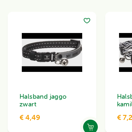
Halsband jaggo
Hals
zwart
kami
€ 4,49
€ 7,