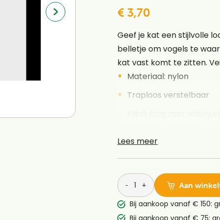
€ 3,70
Geef je kat een stijlvolle
belletje om vogels te waars
kat vast komt te zitten. Veil
Materiaal: nylon
Traploos verstelbaar
Kliksluiting met safety c
Reflecterend
Lees meer
Met kattenbelletje
-
+
Aan winke
Bij aankoop vanaf € 150: g
Bij aankoop vanaf € 75: gr