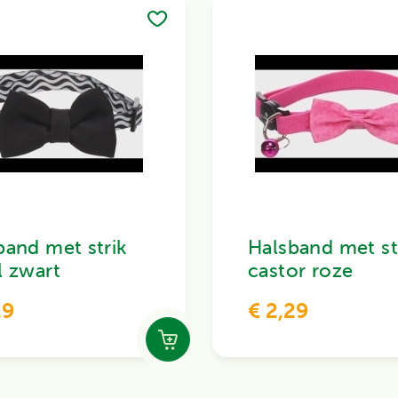
band met strik
Halsband met st
l zwart
castor roze
29
€ 2,29