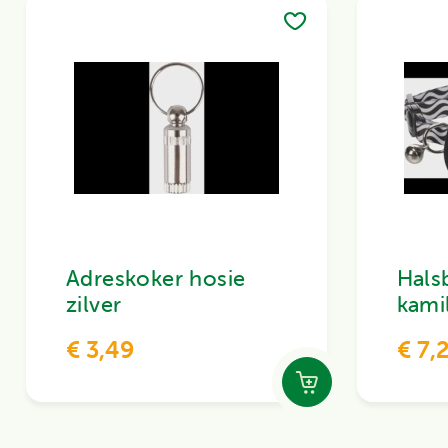
Adreskoker hosie
Hals
zilver
kami
€ 3,49
€ 7,