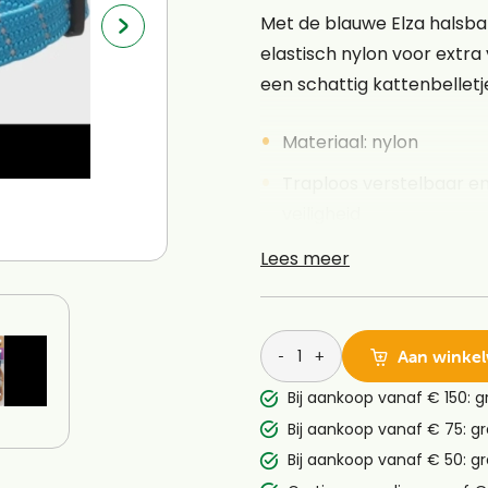
Met de blauwe Elza halsba
elastisch nylon voor extra
een schattig kattenbelletj
Materiaal: nylon
Traploos verstelbaar en
veiligheid
Kliksluiting
Lees meer
Reflecterend en met ka
-
+
Aan winke
Bij aankoop vanaf € 150: g
Bij aankoop vanaf € 75: gr
Bij aankoop vanaf € 50: gr