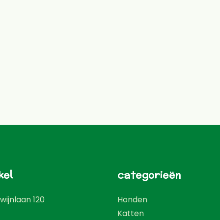
kel
categorieën
wijnlaan 120
Honden
Katten