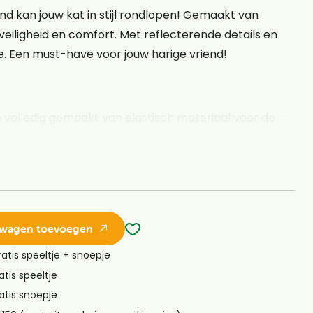
nd kan jouw kat in stijl rondlopen! Gemaakt van
 veiligheid en comfort. Met reflecterende details en
e. Een must-have voor jouw harige vriend!
 volledig gemaakt van elastisch materiaal voor de
ttenbelletje
lwagen toevoegen
ratis speeltje + snoepje
atis speeltje
atis snoepje