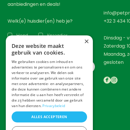
aanbiedingen en deals!
info@petpr
Welk(e) huisdier(en) heb je?
+32 3 434 1
Hond
Knaagdier
Dinsdag - vr
×
Deze website maakt
Zaterdag: 1
Kat
Vogel
gebruik van cookies.
Maandag, z
gesloten
We gebruiken cookies om inhoud en
advertenties te personaliseren en om ons
verkeer te analyseren. We delen ook
informatie over uw gebruik van onze site
met onze advertentie- en analysepartners,
Inschrijven
die deze kunnen combineren met andere
informatie die u aan hen heeft verstrekt of
die zij hebben verzameld door uw gebruik
van hun diensten.
Privacybeleid
ALLES ACCEPTEREN