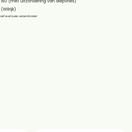
 150 (met uitzondering van diepvries)
(Wilrijk)
lusief eventuele verzendkosten