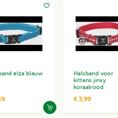
band elza blauw
Halsband voor
kittens jinxy
koraalrood
49
€ 3,99