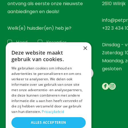
ontvang als eerste onze nieuwste
2610
Wilrijk
aanbiedingen en deals!
info@petpr
Welk(e) huisdier(en) heb je?
+32 3 434 1
Hond
Knaagdier
Dinsdag - vr
×
Deze website maakt
Zaterdag: 1
Kat
Vogel
gebruik van cookies.
Maandag, z
gesloten
We gebruiken cookies om inhoud en
advertenties te personaliseren en om ons
verkeer te analyseren. We delen ook
informatie over uw gebruik van onze site
met onze advertentie- en analysepartners,
Inschrijven
die deze kunnen combineren met andere
informatie die u aan hen heeft verstrekt of
die zij hebben verzameld door uw gebruik
van hun diensten.
Privacybeleid
ALLES ACCEPTEREN