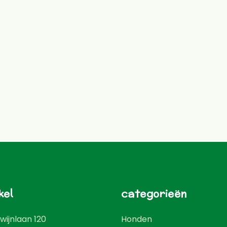
kel
categorieën
wijnlaan 120
Honden